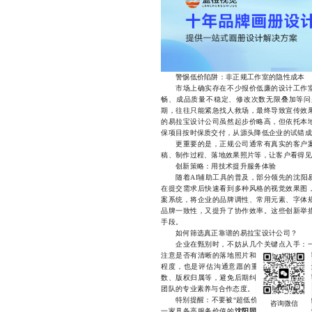
警惕低价陷阱：非正规工作室的隐性成本
市场上确实存在不少报价低廉的设计工作室
畅、成品质量不稳定、修改次数无限叠加等问
期，往往只能紧急找人救场，最终导致宣传效
的易拉宝设计公司虽然起步价略高，但依托本
保项目按时保质交付，从源头降低企业的试错成
更重要的是，正规公司通常有真实的客户案
稿、制作过程、落地效果照片等，让客户看得见
创新策略：用技术提升服务体验
随着AI辅助工具的普及，部分领先的沈阳易
在提交需求后快速看到多种风格的视觉效果图
案系统，将企业的品牌调性、常用元素、字体
品牌一致性，又提升了协作效率。这些创新举
手段。
如何筛选真正靠谱的易拉宝设计公司？
企业在甄别时，不妨从几个关键点入手：一
注意是否有清晰的落地照片和客户反馈；二是
程度，也是评估沟通意愿的重要指标；三是了
数、版权归属等，避免后期纠纷。如果条件允
团队的专业素养与合作态度。
特别提醒：不要被“超低价”迷惑，真正的价
一家具备高服务价值的
沈阳同城正规易拉宝设