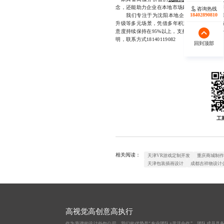
念，还能助力企业在本地市场建立更强的品牌辨
咨询热线
咨询热线
17723342546
18402890810
我们专注于为沈阳本地企业提供高品质的易
升级等多元场景，凭借多年积累的本地化经验与
意度持续保持在95%以上，支持免费初稿试样
明，联系方式18140119082
回到顶部
回到顶部
工
相关阅读：
天津VR游戏定制开发
重庆商城制
天津包装插画设计
成都吉祥物设计
高视觉高创意高执行
作为靠谱的设计外包公司，我们的优势是“专业团队+灵活合作”。团队成员具