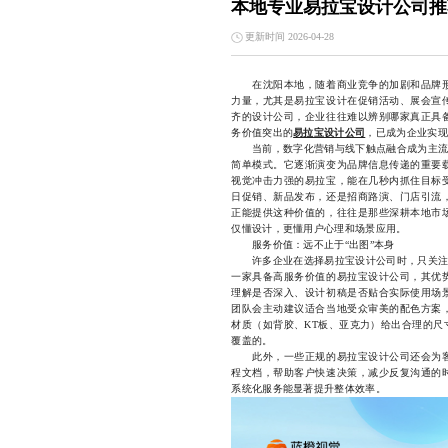
本地专业易拉宝设计公司推
更新时间 2026-04-28
在沈阳本地，随着商业竞争的加剧和品牌形
力量，尤其是易拉宝设计在促销活动、展会宣
齐的设计公司，企业往往难以辨别哪家真正具
务价值突出的
易拉宝设计公司
，已成为企业实现
当前，数字化营销与线下触点融合成为主流趋
简单模式。它逐渐演变为品牌信息传递的重要
视觉冲击力强的易拉宝，能在几秒内抓住目标
日促销、新品发布，还是招商路演、门店引流
正能提供这种价值的，往往是那些深耕本地市
仅懂设计，更懂用户心理和场景应用。
服务价值：远不止于“出图”本身
许多企业在选择易拉宝设计公司时，只关注价
一家具备高服务价值的易拉宝设计公司，其优
理解是否深入、设计初稿是否贴合实际使用场
团队会主动建议适合当地受众审美的配色方案
材质（如背胶、KT板、亚克力）给出合理的尺
覆盖的。
此外，一些正规的易拉宝设计公司还会为客
程文档，帮助客户快速决策，减少反复沟通的
系统化服务能显著提升整体效率。