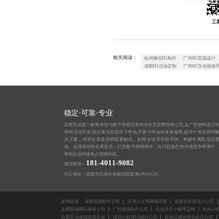
工
相关阅读：
杭州微信H5制作
广州H5页面设计
成都H5活动定制
广州H5互动游戏
稳定·可靠·专业
蓝橙互动是一家将科技与数字营销完美结合的互联网营销公司,从
广告物料设计
营销活动开发,我们将为您提供个性化,可靠与专业的各项服务,提供个性化营销
决方案，布局全渠道营销获客触点。利用全场景营销手段，构建专属私域流
池，实现营销转化率提升，打造数字营销闭环，在日趋激烈的市场竞争环境中
帮助企业快速抢占营销先机。
181-4011-9082
微信联络：
办公地址：成都市武侯区丽都花园蓝海office1201
友情链接：
成都商城制作公司
天津公众号商城开发
成都包装袋设计公司
合肥商城网站建设公司
广州商城制作公司
北京抖音小程序定制
杭州小程
合肥互动体感游戏开发
深圳小程序UI设计公司
苏州品牌表情包设计公司