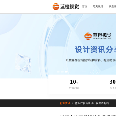
首页
电商设计
长图
10
30
年
经验积累
服务
行业资讯
微距广告画册设计收费透明吗
>