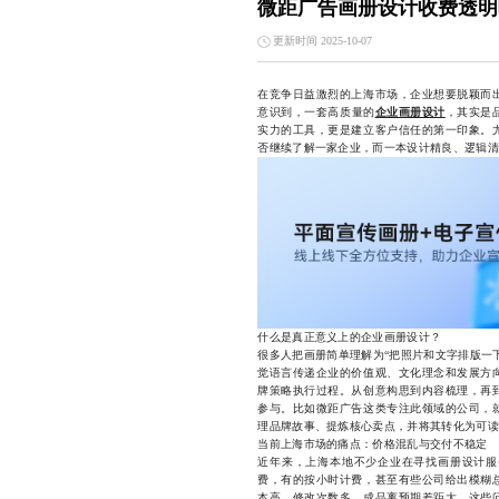
微距广告画册设计收费透明
更新时间 2025-10-07
在竞争日益激烈的上海市场，企业想要脱颖而
意识到，一套高质量的
企业画册设计
，其实是
实力的工具，更是建立客户信任的第一印象。
否继续了解一家企业，而一本设计精良、逻辑清
什么是真正意义上的企业画册设计？
很多人把画册简单理解为“把照片和文字排版一
觉语言传递企业的价值观、文化理念和发展方
牌策略执行过程。从创意构思到内容梳理，再
参与。比如微距广告这类专注此领域的公司，
理品牌故事、提炼核心卖点，并将其转化为可读
当前上海市场的痛点：价格混乱与交付不稳定
近年来，上海本地不少企业在寻找画册设计服
费，有的按小时计费，甚至有些公司给出模糊
本高、修改次数多、成品离预期差距大。这些