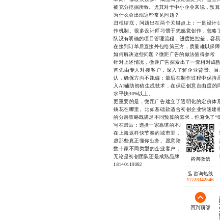
被充分挖掘所致。尤其对于中小企业来说，预算
为什么会出现这些常见问题？
归根结底，问题出在两个关键点上：一是设计
作机制。很多设计师习惯于凭感觉创作，忽略
队没有明确的项目管理流程，进度把控差，容易
在接到订单后直接外包给第三方，质量难以保障
如何解决这些问题？微距广告的做法值得参考
针对上述情况，微距广告探索出了一套相对成熟
首先由专人对接客户，深入了解企业背景、目
认，确保方向不跑偏；最后在制作过程中保持
入AI辅助初稿生成技术，在保证创意自由度的
水平快30%以上。
更重要的是，微距广告建立了透明化的定价体
钱花在哪里。比如基础款适合初创企业快速建
的分层策略既满足不同预算的需求，也避免了“
写在最后：选择一家靠谱的本地设计公司有多重
在上海这样快节奏的城市里，时间就是金钱，
虑那些真正懂你业务、愿意陪你走完全流程的
数十家不同类型的企业客户，始终坚持以合理
无论是初创团队还是成熟品牌，都能在这里找到
18140119082
咨询热线
17723342546
回到顶部