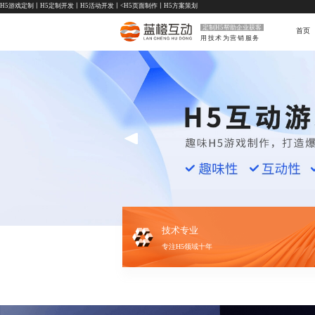
H5游戏定制
丨
H5定制开发
丨
H5活动开发
丨<
H5页面制作
丨
H5方案策划
定制H5帮助企业获客
首页
用技术为营销服务
技术专业
专注H5领域十年