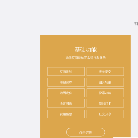
不
基础功能
确保页面能够正常运行和展示
页面跳转
表单提交
海报保存
图片轮播
地图定位
搜索功能
语言切换
签到打卡
视频播放
社交分享
点击咨询