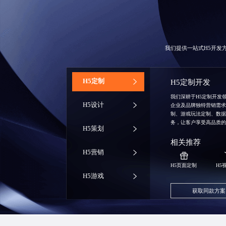
我们提供一站式H5开发
‌H5定制
H5定制开发
我们深耕于H5定制开发
H5设计
企业及品牌独特营销需
制、游戏玩法定制、数
务，让客户享受高品质
H5策划
相关推荐
H5营销
H5页面定制
H5
H5游戏
获取同款方案